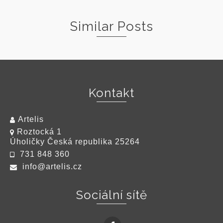
Similar Posts
Warning
: Undefined variable $category_ids in
/data/w
Kontakt
Artelis
Roztocká 1
Úholičky Česká republika 25264
731 848 360
info@artelis.cz
Malování s Eliškou I. – Město (video)
Sociální sítě
on
22. 3. 2020
Do éteru pouštím první video. Je vhodné jak pro